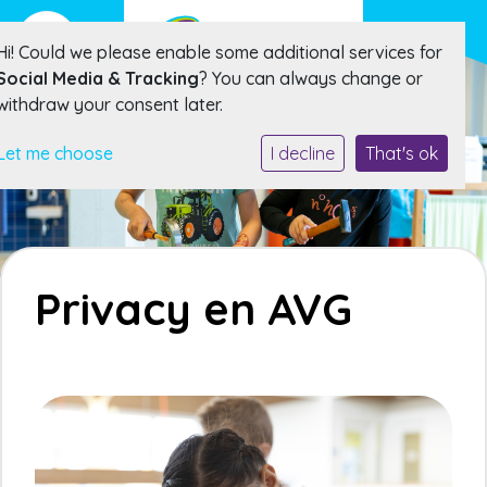
Hi! Could we please enable some additional services for
Social Media & Tracking
? You can always change or
withdraw your consent later.
Let me choose
I decline
That's ok
Privacy en AVG