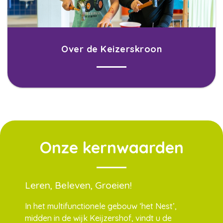
Over de Keizerskroon
Onze kernwaarden
Leren, Beleven, Groeien!
In het multifunctionele gebouw ‘het Nest’,
midden in de wijk Keijzershof, vindt u de