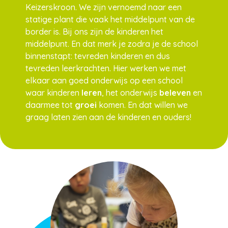
Keizerskroon. We zijn vernoemd naar een
statige plant die vaak het middelpunt van de
border is. Bij ons zijn de kinderen het
middelpunt. En dat merk je zodra je de school
binnenstapt: tevreden kinderen en dus
tevreden leerkrachten. Hier werken we met
elkaar aan goed onderwijs op een school
waar kinderen
leren
, het onderwijs
beleven
en
daarmee tot
groei
komen. En dat willen we
graag laten zien aan de kinderen en ouders!