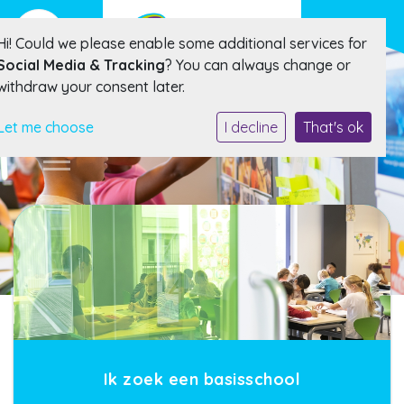
Hi! Could we please enable some additional services for
Social Media & Tracking
? You can always change or
withdraw your consent later.
Let me choose
I decline
That's ok
Ik zoek een basisschool